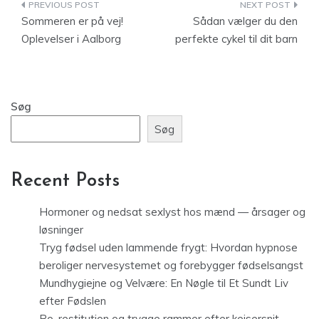
Indlægsnavigation
Sommeren er på vej!
Sådan vælger du den
Oplevelser i Aalborg
perfekte cykel til dit barn
Søg
Søg
Recent Posts
Hormoner og nedsat sexlyst hos mænd — årsager og
løsninger
Tryg fødsel uden lammende frygt: Hvordan hypnose
beroliger nervesystemet og forebygger fødselsangst
Mundhygiejne og Velvære: En Nøgle til Et Sundt Liv
efter Fødslen
Ro, restitution og trygge rammer efter kejsersnit