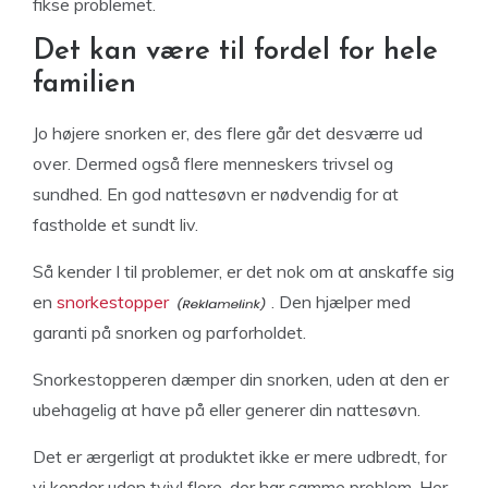
fikse problemet.
Det kan være til fordel for hele
familien
Jo højere snorken er, des flere går det desværre ud
over. Dermed også flere menneskers trivsel og
sundhed. En god nattesøvn er nødvendig for at
fastholde et sundt liv.
Så kender I til problemer, er det nok om at anskaffe sig
en
snorkestopper
. Den hjælper med
garanti på snorken og parforholdet.
Snorkestopperen dæmper din snorken, uden at den er
ubehagelig at have på eller generer din nattesøvn.
Det er ærgerligt at produktet ikke er mere udbredt, for
vi kender uden tvivl flere, der har samme problem. Her